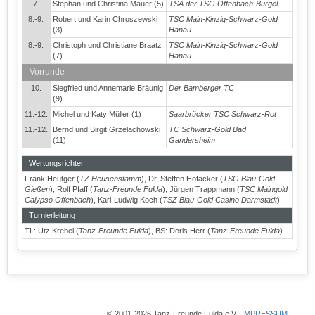
7.
Stephan und Christina Mauer (5)
TSA der TSG Offenbach-Bürgel
8.-9.
Robert und Karin Chroszewski
TSC Main-Kinzig-Schwarz-Gold
(3)
Hanau
8.-9.
Christoph und Christiane Braatz
TSC Main-Kinzig-Schwarz-Gold
(7)
Hanau
Vorrunde
10.
Siegfried und Annemarie Bräunig
Der Bamberger TC
(9)
11.-12.
Michel und Katy Müller (1)
Saarbrücker TSC Schwarz-Rot
11.-12.
Bernd und Birgit Grzelachowski
TC Schwarz-Gold Bad
(11)
Gandersheim
Wertungsrichter
Frank Heutger (
TZ Heusenstamm
), Dr. Steffen Hofacker (
TSG Blau-Gold
Gießen
), Rolf Pfaff (
Tanz-Freunde Fulda
), Jürgen Trappmann (
TSC Maingold
Calypso Offenbach
), Karl-Ludwig Koch (
TSZ Blau-Gold Casino Darmstadt
)
Turnierleitung
TL: Utz Krebel (
Tanz-Freunde Fulda
), BS: Doris Herr (
Tanz-Freunde Fulda
)
© 2001-2026 Tanz-Freunde Fulda e.V.
IMPRESSUM