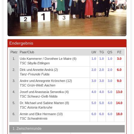
Endergebnis
Platz
Paar/Club
LW
TG
QS
PZ
1.
Udo Kammerer / Dorothee Le Maire (6)
1.0
1.0
1.0
3.0
TSC Sibylla Ettlingen
2.
Dirk und Annette Andrä (2)
2.0
2.0
2.0
6.0
Tanz-Freunde Fulda
3.
Andre und Annegrete Krönchen (12)
3.0
3.0
3.0
9.0
TSC Grün-Weiß Aachen
4.
Josef und Anastasia Serwotka (4)
4.0
4.0
5.0
13.0
TSC Schwarz-Gelb Nidda
5.
Dr. Michael und Sabine Marten (8)
5.0
5.0
4.0
14.0
TSC Astoria Karlsruhe
6.
Armin und Elke Hermann (10)
6.0
6.0
6.0
18.0
TSC Schwalmkreis
1. Zwischenrunde