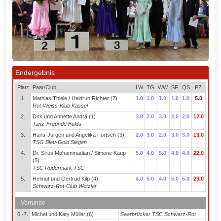
Endergebnis
Platz
Paar/Club
LW
TG
WW
SF
QS
PZ
1.
Mathias Thiele / Heidrun Richter (7)
1.0
1.0
1.0
1.0
1.0
5.0
Rot-Weiss-Klub Kassel
2.
Dirk und Annette Andrä (1)
3.0
2.0
3.0
2.0
2.0
12.0
Tanz-Freunde Fulda
3.
Hans-Jürgen und Angelika Förtsch (3)
2.0
3.0
2.0
3.0
3.0
13.0
TSG Blau-Gold Siegen
4.
Dr. Sirus Mohammadian / Simone Kaup
5.0
4.0
5.0
4.0
4.0
22.0
(5)
TSC Rödermark TSC
5.
Helmut und Gertrud Kilp (4)
4.0
5.0
4.0
5.0
5.0
23.0
Schwarz-Rot-Club Wetzlar
Vorrunde
6.-7.
Michel und Katy Müller (6)
Saarbrücker TSC Schwarz-Rot