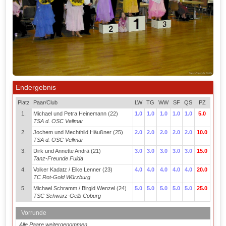
Endergebnis
Platz
Paar/Club
LW
TG
WW
SF
QS
PZ
1.
Michael und Petra Heinemann (22)
1.0
1.0
1.0
1.0
1.0
5.0
TSA d. OSC Vellmar
2.
Jochem und Mechthild Häußner (25)
2.0
2.0
2.0
2.0
2.0
10.0
TSA d. OSC Vellmar
3.
Dirk und Annette Andrä (21)
3.0
3.0
3.0
3.0
3.0
15.0
Tanz-Freunde Fulda
4.
Volker Kadatz / Elke Lenner (23)
4.0
4.0
4.0
4.0
4.0
20.0
TC Rot-Gold Würzburg
5.
Michael Schramm / Birgid Wenzel (24)
5.0
5.0
5.0
5.0
5.0
25.0
TSC Schwarz-Gelb Coburg
Vorrunde
Alle Paare weitergenommen