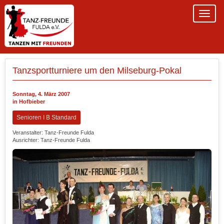
Tanzsportturniere um den Milseburg-Pokal
Sonntag, 4. März 2007
in Hofbieber
Senioren I B Standard
Veranstalter: Tanz-Freunde Fulda
Ausrichter: Tanz-Freunde Fulda