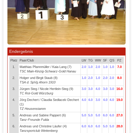
Endergebnis
Platz
Paar/Club
LW
TG
WW
SF
QS
PZ
1.
Matthias Pfannmüller / Kaia Lang (7)
2.0
1.0
2.0
1.0
1.0
7.0
TSC Main-Kinzig-Schwarz-Gold Hanau
2.
Holger und Birgit Staub (8)
1.0
2.0
1.0
2.0
2.0
8.0
TSA d. SpVg Ahorn 1910
3.
Jürgen Steg / Nicole Hertlein-Steg (9)
3.0
3.0
4.0
3.0
3.0
16.0
TC Rot-Gold Würzburg
4.
Jörg Dechert / Claudia Sedlacek-Dechert
4.0
4.0
3.0
4.0
4.0
19.0
(1)
TZ Heusenstamm
5.
Andreas und Sabine Pappert (6)
5.0
5.0
5.0
6.0
6.0
27.0
Tanz-Freunde Fulda
6.
Andreas und Christine Läufer (4)
6.0
6.0
6.0
5.0
5.0
28.0
Tanzsportclub Wettenberg