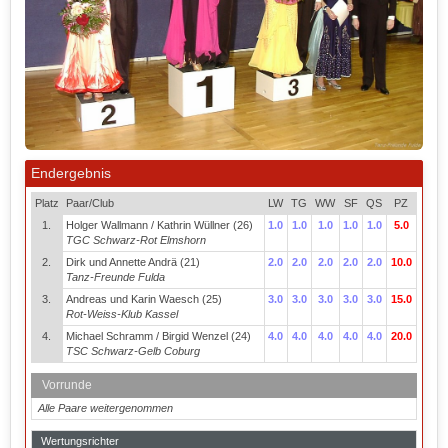
Endergebnis
Platz
Paar/Club
LW
TG
WW
SF
QS
PZ
1.
Holger Wallmann / Kathrin Wüllner (26)
1.0
1.0
1.0
1.0
1.0
5.0
TGC Schwarz-Rot Elmshorn
2.
Dirk und Annette Andrä (21)
2.0
2.0
2.0
2.0
2.0
10.0
Tanz-Freunde Fulda
3.
Andreas und Karin Waesch (25)
3.0
3.0
3.0
3.0
3.0
15.0
Rot-Weiss-Klub Kassel
4.
Michael Schramm / Birgid Wenzel (24)
4.0
4.0
4.0
4.0
4.0
20.0
TSC Schwarz-Gelb Coburg
Vorrunde
Alle Paare weitergenommen
Wertungsrichter