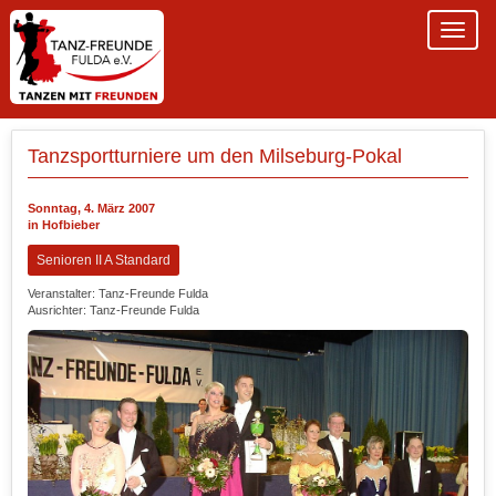
Tanzsportturniere um den Milseburg-Pokal
Sonntag, 4. März 2007
in Hofbieber
Senioren II A Standard
Veranstalter: Tanz-Freunde Fulda
Ausrichter: Tanz-Freunde Fulda