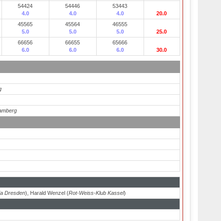
54424
54446
53443
4.0
4.0
4.0
20.0
45565
45564
46555
5.0
5.0
5.0
25.0
66656
66655
65666
6.0
6.0
6.0
30.0
g
Camberg
a Dresden
), Harald Wenzel (
Rot-Weiss-Klub Kassel
)