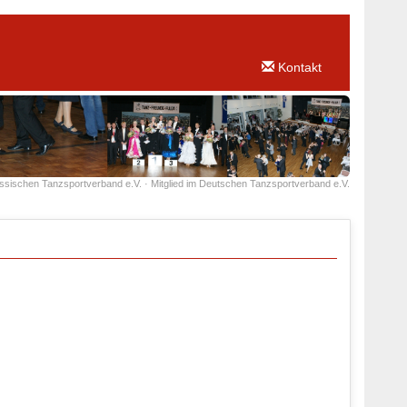
Kontakt
essischen Tanzsportverband e.V. · Mitglied im Deutschen Tanzsportverband e.V.