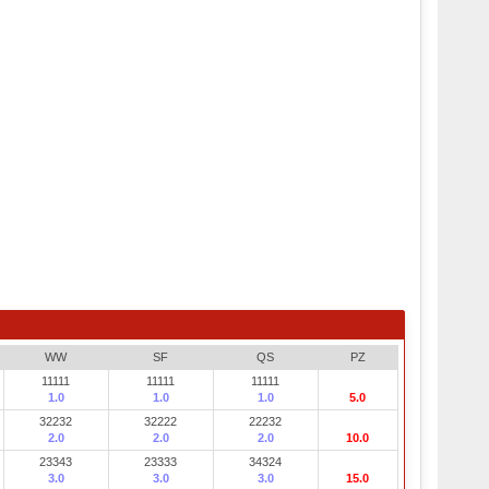
WW
SF
QS
PZ
11111
11111
11111
1.0
1.0
1.0
5.0
32232
32222
22232
2.0
2.0
2.0
10.0
23343
23333
34324
3.0
3.0
3.0
15.0