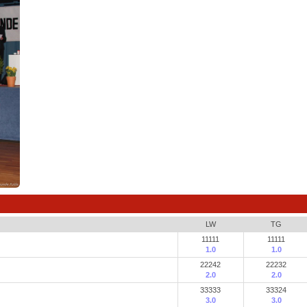
LW
TG
11111
11111
1.0
1.0
22242
22232
2.0
2.0
33333
33324
3.0
3.0