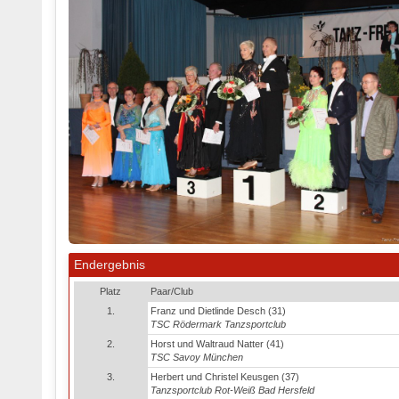
Endergebnis
Platz
Paar/Club
1.
Franz und Dietlinde Desch (31)
TSC Rödermark Tanzsportclub
2.
Horst und Waltraud Natter (41)
TSC Savoy München
3.
Herbert und Christel Keusgen (37)
Tanzsportclub Rot-Weiß Bad Hersfeld