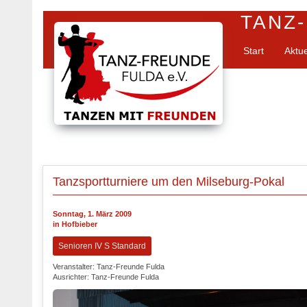
TANZ-
Start
Aktu
Tanzsportturniere um den Milseburg-Pokal
Sonntag, 1. März 2009
in Hofbieber
Senioren IV S Standard
Veranstalter: Tanz-Freunde Fulda
Ausrichter: Tanz-Freunde Fulda