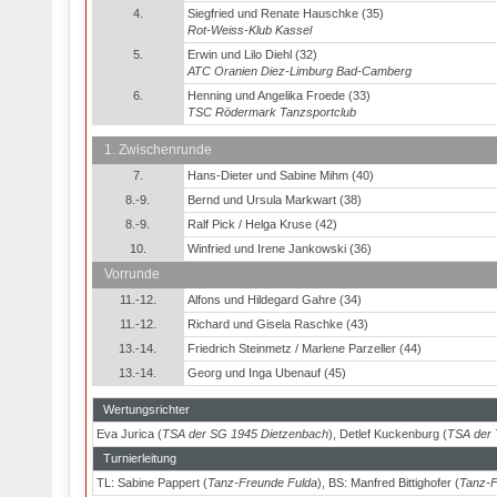
4.
Siegfried und Renate Hauschke (35)
Rot-Weiss-Klub Kassel
5.
Erwin und Lilo Diehl (32)
ATC Oranien Diez-Limburg Bad-Camberg
6.
Henning und Angelika Froede (33)
TSC Rödermark Tanzsportclub
1. Zwischenrunde
7.
Hans-Dieter und Sabine Mihm (40)
8.-9.
Bernd und Ursula Markwart (38)
8.-9.
Ralf Pick / Helga Kruse (42)
10.
Winfried und Irene Jankowski (36)
Vorrunde
11.-12.
Alfons und Hildegard Gahre (34)
11.-12.
Richard und Gisela Raschke (43)
13.-14.
Friedrich Steinmetz / Marlene Parzeller (44)
13.-14.
Georg und Inga Ubenauf (45)
Wertungsrichter
Eva Jurica (
TSA der SG 1945 Dietzenbach
), Detlef Kuckenburg (
TSA der 
Turnierleitung
TL: Sabine Pappert (
Tanz-Freunde Fulda
), BS: Manfred Bittighofer (
Tanz-F