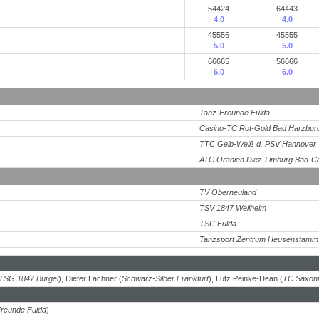
54424
64443
4.0
4.0
45556
45555
5.0
5.0
66665
56666
6.0
6.0
Tanz-Freunde Fulda
Casino-TC Rot-Gold Bad Harzbur
TTC Gelb-Weiß d. PSV Hannover
ATC Oranien Diez-Limburg Bad-
TV Oberneuland
TSV 1847 Weilheim
TSC Fulda
Tanzsport Zentrum Heusenstamm
TSG 1847 Bürgel
), Dieter Lachner (
Schwarz-Silber Frankfurt
), Lutz Peinke-Dean (
TC Saxoni
reunde Fulda
)