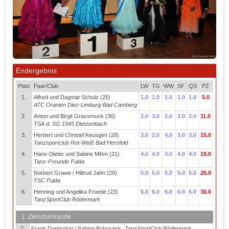
Endergebnis
Platz
Paar/Club
LW
TG
WW
SF
QS
PZ
1.
Alfred und Dagmar Schulz (25)
1.0
1.0
1.0
1.0
1.0
5.0
ATC Oranien Diez-Limburg-Bad Camberg
2.
Anton und Birgit Grassmuck (30)
2.0
3.0
2.0
2.0
2.0
11.0
TSA d. SG 1945 Dietzenbach
3.
Herbert und Christel Keusgen (28)
3.0
2.0
4.0
3.0
3.0
15.0
Tanzsportclub Rot-Weiß Bad Hersfeld
4.
Hans-Dieter und Sabine Mihm (21)
4.0
4.0
3.0
4.0
4.0
19.0
Tanz-Freunde Fulda
5.
Norbert Grawe / Hiltrud Jahn (29)
5.0
5.0
5.0
5.0
5.0
25.0
TSC Fulda
6.
Henning und Angelika Froede (23)
6.0
6.0
6.0
6.0
6.0
30.0
TanzSportClub Rödermark
1. Zwischenrunde
7.
Frank Domschat / Sabine Bohnsack
TanzSportClub Rödermark