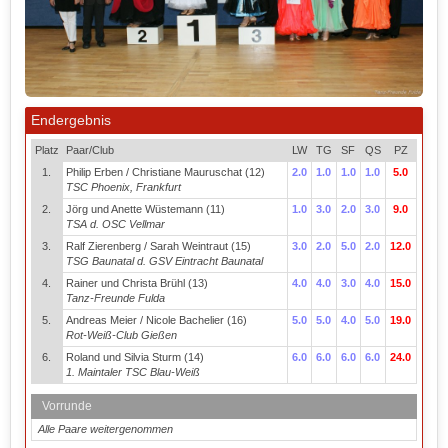
Endergebnis
Platz
Paar/Club
LW
TG
SF
QS
PZ
1.
Philip Erben / Christiane Mauruschat (12)
2.0
1.0
1.0
1.0
5.0
TSC Phoenix, Frankfurt
2.
Jörg und Anette Wüstemann (11)
1.0
3.0
2.0
3.0
9.0
TSA d. OSC Vellmar
3.
Ralf Zierenberg / Sarah Weintraut (15)
3.0
2.0
5.0
2.0
12.0
TSG Baunatal d. GSV Eintracht Baunatal
4.
Rainer und Christa Brühl (13)
4.0
4.0
3.0
4.0
15.0
Tanz-Freunde Fulda
5.
Andreas Meier / Nicole Bachelier (16)
5.0
5.0
4.0
5.0
19.0
Rot-Weiß-Club Gießen
6.
Roland und Silvia Sturm (14)
6.0
6.0
6.0
6.0
24.0
1. Maintaler TSC Blau-Weiß
Vorrunde
Alle Paare weitergenommen