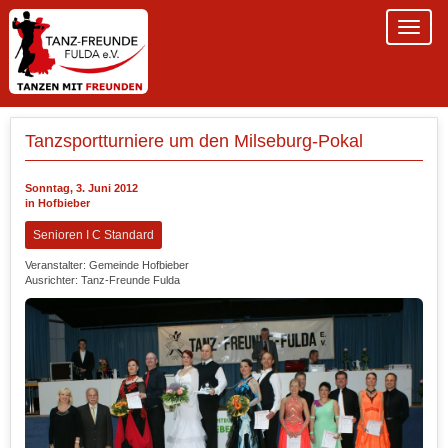
Tanzsportturniere um den Milseburg-Pokal
Sonntag, 3. Juni 2012
in Hofbieber
Senioren I C Standard
Veranstalter: Gemeinde Hofbieber
Ausrichter: Tanz-Freunde Fulda