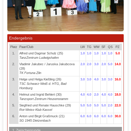
Endergebnis
Platz
Paar/Club
LW
TG
WW
SF
QS
PZ
1.
Alfred und Dagmar Schulz (25)
1.0
1.0
1.0
1.0
1.0
5.0
TanzZentrum Ludwigshafen
2.
Vladimir Jakubec / Jaruska Jakubcova
2.0
2.0
3.0
2.0
5.0
14.0
(28)
TK Fortuna Zlin
3.
Helge und Helga Kießling (26)
3.0
3.0
4.0
3.0
3.0
16.0
TSC Schwarz-Weiß d. HTG, Bad
Homburg
4.
Helmut und Ingrid Behlert (30)
4.0
4.0
2.0
4.0
4.0
18.0
Tanzsport Zentrum Heusenstamm
5.
Siegfried und Renate Hauschke (29)
5.0
5.0
5.0
5.0
2.0
22.0
Rot-Weiss-Klub Kassel
6.
Anton und Birgit Graßmuck (21)
6.0
6.0
6.0
6.0
6.0
30.0
SG 1945 Dietzenbach
1. Zwischenrunde