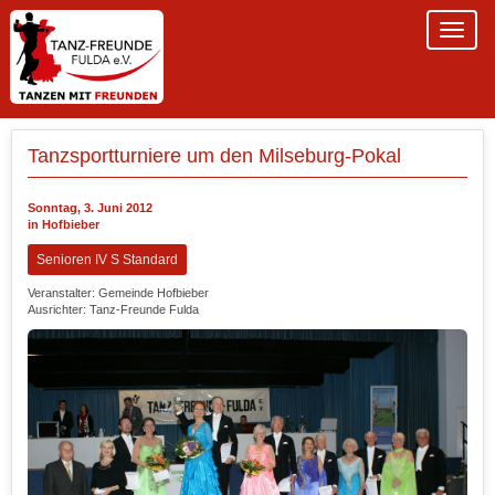
Tanzsportturniere um den Milseburg-Pokal
Sonntag, 3. Juni 2012
in Hofbieber
Senioren IV S Standard
Veranstalter: Gemeinde Hofbieber
Ausrichter: Tanz-Freunde Fulda