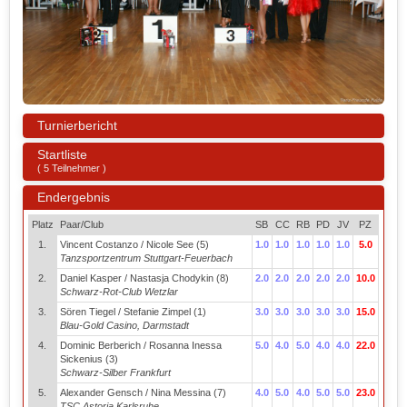
Turnierbericht
Startliste
( 5 Teilnehmer )
Endergebnis
Platz
Paar/Club
SB
CC
RB
PD
JV
PZ
1.
Vincent Costanzo / Nicole See (5)
1.0
1.0
1.0
1.0
1.0
5.0
Tanzsportzentrum Stuttgart-Feuerbach
2.
Daniel Kasper / Nastasja Chodykin (8)
2.0
2.0
2.0
2.0
2.0
10.0
Schwarz-Rot-Club Wetzlar
3.
Sören Tiegel / Stefanie Zimpel (1)
3.0
3.0
3.0
3.0
3.0
15.0
Blau-Gold Casino, Darmstadt
4.
Dominic Berberich / Rosanna Inessa
5.0
4.0
5.0
4.0
4.0
22.0
Sickenius (3)
Schwarz-Silber Frankfurt
5.
Alexander Gensch / Nina Messina (7)
4.0
5.0
4.0
5.0
5.0
23.0
TSC Astoria Karlsruhe