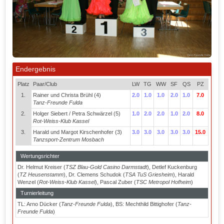
Endergebnis
Platz
Paar/Club
LW
TG
WW
SF
QS
PZ
1.
Rainer und Christa Brühl (4)
2.0
1.0
1.0
2.0
1.0
7.0
Tanz-Freunde Fulda
2.
Holger Siebert / Petra Schwärzel (5)
1.0
2.0
2.0
1.0
2.0
8.0
Rot-Weiss-Klub Kassel
3.
Harald und Margot Kirschenhofer (3)
3.0
3.0
3.0
3.0
3.0
15.0
Tanzsport-Zentrum Mosbach
Wertungsrichter
Dr. Helmut Kreiser (
TSZ Blau-Gold Casino Darmstadt
), Detlef Kuckenburg
(
TZ Heusenstamm
), Dr. Clemens Schudok (
TSA TuS Griesheim
), Harald
Wenzel (
Rot-Weiss-Klub Kassel
), Pascal Zuber (
TSC Metropol Hofheim
)
Turnierleitung
TL: Arno Dücker (
Tanz-Freunde Fulda
), BS: Mechthild Bittighofer (
Tanz-
Freunde Fulda
)