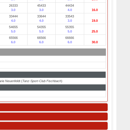
26333
45433
44434
3.0
3.0
4.0
16.0
33444
33644
33543
4.0
4.0
3.0
19.0
54655
54355
55355
5.0
5.0
5.0
25.0
65566
66566
66666
6.0
6.0
6.0
30.0
rie Neuenfeldt (
Tanz-Sport-Club Fischbach
)