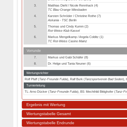
3.
Matthias Diehl / Nicole Rennhack (4)
TC Blau-Orange Wiesbaden
4.
Karsten Schröder / Christine Rothe (7)
Askania - TSC Berlin
5.
Thomas und Cindy Kumm (2)
Rot-Weiss-Klub Kassel
6.
Markus Mengelkamp / Angela Colditz (1)
TC Rot-Weiss Casino Mainz
Vorrunde
7.
Markus und Gabi Schäfer (8)
8.
Dr. Helge und Tania Neuner (6)
Wertungsrichter
Rolf Pfaff (
Tanz-Freunde Fulda
), Ralf Burk (
Tanzsportverein Bad Soden
),
Turnierleitung
TL: Arno Dücker (
Tanz-Freunde Fulda
), BS: Mechthild Bittighofer (
Tanz-Fr
Ergebnis mit Wertung
Wertungstabelle Gesamt
Wertungstabelle Endrunde