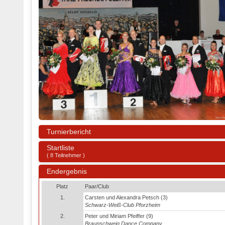
Turnierbericht
Startliste
( 8 Teilnehmer )
Endergebnis
Platz
Paar/Club
1.
Carsten und Alexandra Petsch (3)
Schwarz-Weiß-Club Pforzheim
2.
Peter und Miriam Pfeiffer (9)
Braunschweig Dance Company