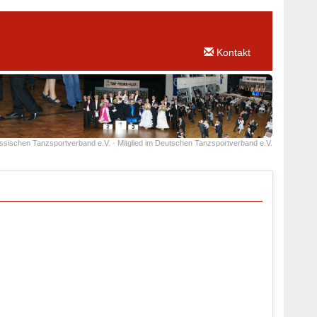
Kontakt
essischen Tanzsportverband e.V. · Mitglied im Deutschen Tanzsportverband e.V.