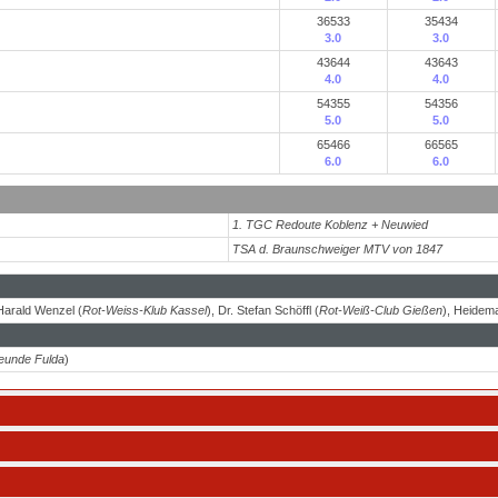
36533
35434
3.0
3.0
43644
43643
4.0
4.0
54355
54356
5.0
5.0
65466
66565
6.0
6.0
1. TGC Redoute Koblenz + Neuwied
TSA d. Braunschweiger MTV von 1847
 Harald Wenzel (
Rot-Weiss-Klub Kassel
), Dr. Stefan Schöffl (
Rot-Weiß-Club Gießen
), Heidema
eunde Fulda
)