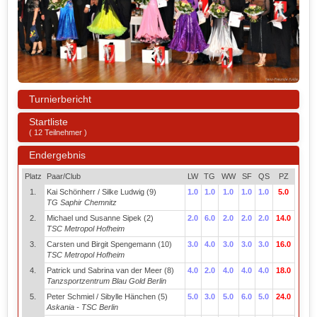
Turnierbericht
Startliste
( 12 Teilnehmer )
Endergebnis
Platz
Paar/Club
LW
TG
WW
SF
QS
PZ
1.
Kai Schönherr / Silke Ludwig (9)
1.0
1.0
1.0
1.0
1.0
5.0
TG Saphir Chemnitz
2.
Michael und Susanne Sipek (2)
2.0
6.0
2.0
2.0
2.0
14.0
TSC Metropol Hofheim
3.
Carsten und Birgit Spengemann (10)
3.0
4.0
3.0
3.0
3.0
16.0
TSC Metropol Hofheim
4.
Patrick und Sabrina van der Meer (8)
4.0
2.0
4.0
4.0
4.0
18.0
Tanzsportzentrum Blau Gold Berlin
5.
Peter Schmiel / Sibylle Hänchen (5)
5.0
3.0
5.0
6.0
5.0
24.0
Askania - TSC Berlin