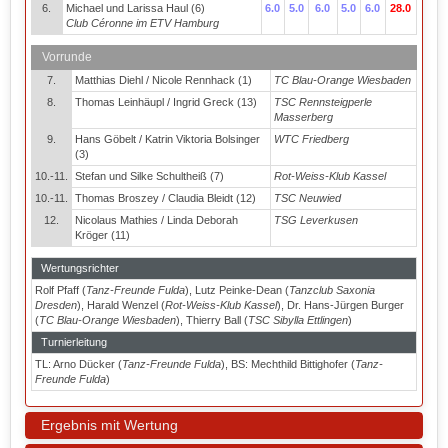
6.
Michael und Larissa Haul (6)
6.0
5.0
6.0
5.0
6.0
28.0
Club Céronne im ETV Hamburg
Vorrunde
7.
Matthias Diehl / Nicole Rennhack (1)
TC Blau-Orange Wiesbaden
8.
Thomas Leinhäupl / Ingrid Greck (13)
TSC Rennsteigperle
Masserberg
9.
Hans Göbelt / Katrin Viktoria Bolsinger
WTC Friedberg
(3)
10.-11.
Stefan und Silke Schultheiß (7)
Rot-Weiss-Klub Kassel
10.-11.
Thomas Broszey / Claudia Bleidt (12)
TSC Neuwied
12.
Nicolaus Mathies / Linda Deborah
TSG Leverkusen
Kröger (11)
Wertungsrichter
Rolf Pfaff (
Tanz-Freunde Fulda
), Lutz Peinke-Dean (
Tanzclub Saxonia
Dresden
), Harald Wenzel (
Rot-Weiss-Klub Kassel
), Dr. Hans-Jürgen Burger
(
TC Blau-Orange Wiesbaden
), Thierry Ball (
TSC Sibylla Ettlingen
)
Turnierleitung
TL: Arno Dücker (
Tanz-Freunde Fulda
), BS: Mechthild Bittighofer (
Tanz-
Freunde Fulda
)
Ergebnis mit Wertung