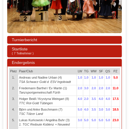
Turnierbericht
Startliste
( 7 Teilnehmer )
Endergebnis
Platz
Paar/Club
LW
TG
WW
SF
QS
PZ
1.
Andreas und Nadine Urban (4)
1.0
1.0
1.0
1.0
1.0
5.0
TSA Schwarz-Gold d. ESV Ingolstadt
2.
Friedemann Barthel / Ev Martin (1)
2.0
3.0
2.0
2.0
2.0
11.0
Tanzsportgemeinschaft Fürth
3.
Holger Beidl / Krystyna Weingart (8)
4.0
2.0
3.5
4.0
4.0
17.5
TTC Rot-Gold Tübingen
4.
Björn und Anke Buschmann (7)
5.0
4.0
3.5
3.0
3.0
18.5
TSC Tölzer Land
5.
Lukas Kurkowski / Angelina Buhr (3)
3.0
5.0
5.0
5.0
5.0
23.0
1. TGC Redoute Koblenz + Neuwied