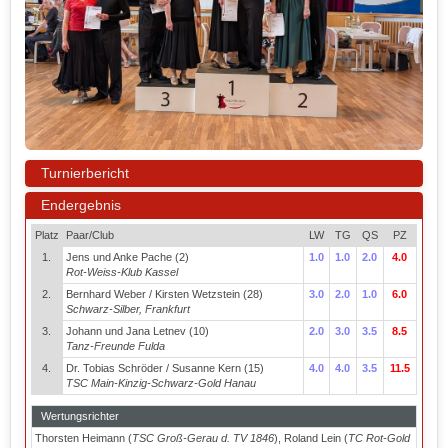
Turnierbericht
Endergebnis
Platz
Paar/Club
LW
TG
QS
PZ
1.
Jens und Anke Pache (2)
1.0
1.0
2.0
4.0
Rot-Weiss-Klub Kassel
2.
Bernhard Weber / Kirsten Wetzstein (28)
3.0
2.0
1.0
6.0
Schwarz-Silber, Frankfurt
3.
Johann und Jana Letnev (10)
2.0
3.0
3.5
8.5
Tanz-Freunde Fulda
4.
Dr. Tobias Schröder / Susanne Kern (15)
4.0
4.0
3.5
11.5
TSC Main-Kinzig-Schwarz-Gold Hanau
Wertungsrichter
Thorsten Heimann (
TSC Groß-Gerau d. TV 1846
), Roland Lein (
TC Rot-Gold