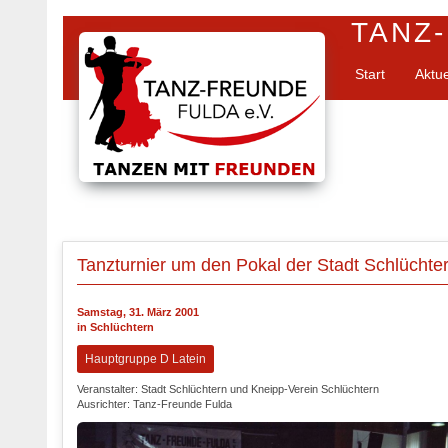
TANZ-
Start
Aktu
Tanzturnier um den Pokal der Stadt Schlüchte
Samstag, 31. März 2001
in Schlüchtern
Hauptgruppe D Latein
Veranstalter: Stadt Schlüchtern und Kneipp-Verein Schlüchtern
Ausrichter: Tanz-Freunde Fulda