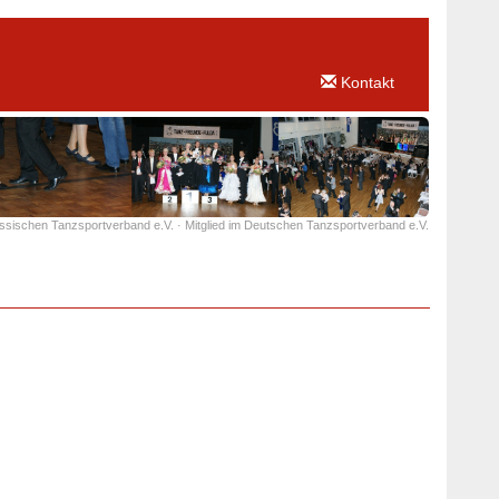
Kontakt
essischen Tanzsportverband e.V. · Mitglied im Deutschen Tanzsportverband e.V.