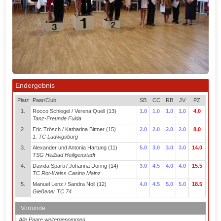
Endergebnis
Platz
Paar/Club
SB
CC
RB
JV
PZ
1.
Rocco Schlegel / Verena Quell (13)
1.0
1.0
1.0
1.0
4.0
Tanz-Freunde Fulda
2.
Eric Trösch / Katharina Bittner (15)
2.0
2.0
2.0
2.0
8.0
1. TC Ludwigsburg
3.
Alexander und Antonia Hartung (11)
5.0
3.0
3.0
3.0
14.0
TSG Heilbad Heiligenstadt
4.
Davida Sparti / Johanna Döring (14)
3.0
4.5
4.0
4.0
15.5
TC Rot-Weiss Casino Mainz
5.
Manuel Lenz / Sandra Noll (12)
4.0
4.5
5.0
5.0
18.5
Gießener TC 74
Vorrunde
Alle Paare weitergenommen