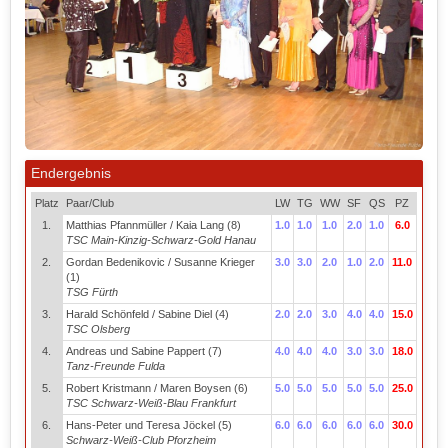
Endergebnis
Platz
Paar/Club
LW
TG
WW
SF
QS
PZ
1.
Matthias Pfannmüller / Kaia Lang (8)
1.0
1.0
1.0
2.0
1.0
6.0
TSC Main-Kinzig-Schwarz-Gold Hanau
2.
Gordan Bedenikovic / Susanne Krieger
3.0
3.0
2.0
1.0
2.0
11.0
(1)
TSG Fürth
3.
Harald Schönfeld / Sabine Diel (4)
2.0
2.0
3.0
4.0
4.0
15.0
TSC Olsberg
4.
Andreas und Sabine Pappert (7)
4.0
4.0
4.0
3.0
3.0
18.0
Tanz-Freunde Fulda
5.
Robert Kristmann / Maren Boysen (6)
5.0
5.0
5.0
5.0
5.0
25.0
TSC Schwarz-Weiß-Blau Frankfurt
6.
Hans-Peter und Teresa Jöckel (5)
6.0
6.0
6.0
6.0
6.0
30.0
Schwarz-Weiß-Club Pforzheim