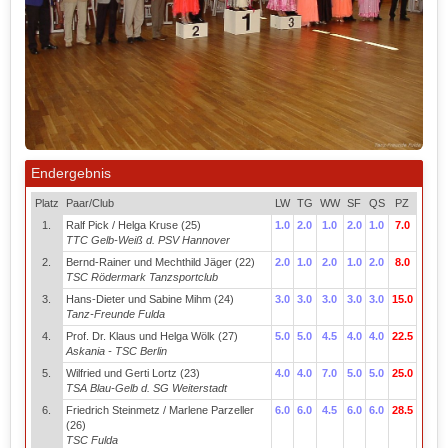
Endergebnis
Platz
Paar/Club
LW
TG
WW
SF
QS
PZ
1.
Ralf Pick / Helga Kruse (25)
1.0
2.0
1.0
2.0
1.0
7.0
TTC Gelb-Weiß d. PSV Hannover
2.
Bernd-Rainer und Mechthild Jäger (22)
2.0
1.0
2.0
1.0
2.0
8.0
TSC Rödermark Tanzsportclub
3.
Hans-Dieter und Sabine Mihm (24)
3.0
3.0
3.0
3.0
3.0
15.0
Tanz-Freunde Fulda
4.
Prof. Dr. Klaus und Helga Wölk (27)
5.0
5.0
4.5
4.0
4.0
22.5
Askania - TSC Berlin
5.
Wilfried und Gerti Lortz (23)
4.0
4.0
7.0
5.0
5.0
25.0
TSA Blau-Gelb d. SG Weiterstadt
6.
Friedrich Steinmetz / Marlene Parzeller
6.0
6.0
4.5
6.0
6.0
28.5
(26)
TSC Fulda