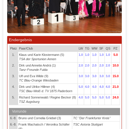
Endergebnis
Platz
Paar/Club
LW
TG
WW
SF
QS
PZ
1.
Klaus und Karin Klostermann (5)
1.0
1.0
1.0
1.0
1.0
5.0
TSA der Sportunion Annen
2.
Dirk und Annette Andrä (1)
2.0
2.0
2.0
2.0
2.0
10.0
Tanz-Freunde Fulda
3.
Ulf und Eva Wilde (9)
3.0
3.0
3.0
3.0
3.0
15.0
TC Blau-Orange Wiesbaden
4.
Dirk und Ulrike Hillmer (4)
5.0
4.0
4.0
4.0
4.0
21.0
TSC Blau-Weiß d. TV 1875 Paderborn
5.
Richard Sonnenwald / Regine Becker (8)
4.0
5.0
5.0
5.0
5.0
24.0
TSZ Augsburg
Vorrunde
6.-8.
Bruno und Cornelia Griebel (3)
TC "Der Frankfurter Kreis"
6.-8.
Frank Machatsch / Veronika Schäfer
TSC Astoria Stuttgart
(6)