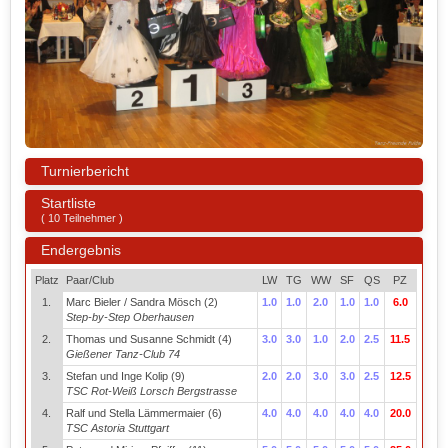
Turnierbericht
Startliste
( 10 Teilnehmer )
Endergebnis
Platz
Paar/Club
LW
TG
WW
SF
QS
PZ
1.
Marc Bieler / Sandra Mösch (2)
1.0
1.0
2.0
1.0
1.0
6.0
Step-by-Step Oberhausen
2.
Thomas und Susanne Schmidt (4)
3.0
3.0
1.0
2.0
2.5
11.5
Gießener Tanz-Club 74
3.
Stefan und Inge Kolip (9)
2.0
2.0
3.0
3.0
2.5
12.5
TSC Rot-Weiß Lorsch Bergstrasse
4.
Ralf und Stella Lämmermaier (6)
4.0
4.0
4.0
4.0
4.0
20.0
TSC Astoria Stuttgart