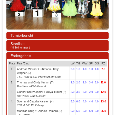
Turnierbericht
Startliste
( 8 Teilnehmer )
Endergebnis
Platz
Paar/Club
LW
TG
WW
SF
QS
PZ
1.
Andreas Werner Gußmann / Katja
3.0
1.0
1.0
1.0
1.0
7.0
Wagner (5)
TSC Tanz u.s.w. Frankfurt am Main
2.
Thomas und Cindy Kumm (7)
1.0
2.0
2.0
3.0
3.0
11.0
Rot-Weiss-Klub Kassel
3.
Gunnar Kretzschmar / Yuliya Traum (3)
2.0
3.0
3.0
2.0
2.0
12.0
Rot-Weiß-Club Gießen
4.
Sven und Claudia Karsten (4)
5.0
6.0
4.0
4.0
4.0
23.0
TSA d. VfL Wolfsburg
5.
Matthias Krug / Gabriele Römhild (6)
6.0
5.0
5.0
5.0
5.0
26.0
TSC Fulda