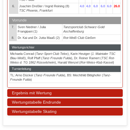
6.
Joachim Dreßler / Ingrid Reining (8)
4.0
4.0
6.0
6.0
6.0
26.0
TSC Phoenix, Frankfurt
Vorrunde
7.
Sven Niedner / Julia
Tanzsportclub Schwarz-Gold
Frangipani (1)
Aschaffenburg
8.
Dr. Kai und Dr. Jutta Maaß (2)
Rot-Weiß-Club Gießen
Wertungsrichter
Michaela Conrad (
Tanz-Sport-Club Telos
), Karin Heutger (
1. Maintaler TSC
Blau-Weiß
), Rolf Pfaff (
Tanz-Freunde Fulda
), Dr. Reiner Ramert (
TSC Rot-
Weiss d. TG 1862 Rüsselsheim
), Harald Wenzel (
Rot-Weiss-Klub Kassel
)
Turnierleitung
TL: Arno Dücker (
Tanz-Freunde Fulda
), BS: Mechthild Bittighofer (
Tanz-
Freunde Fulda
)
Ergebnis mit Wertung
Wertungstabelle Endrunde
Wertungstabelle Skating