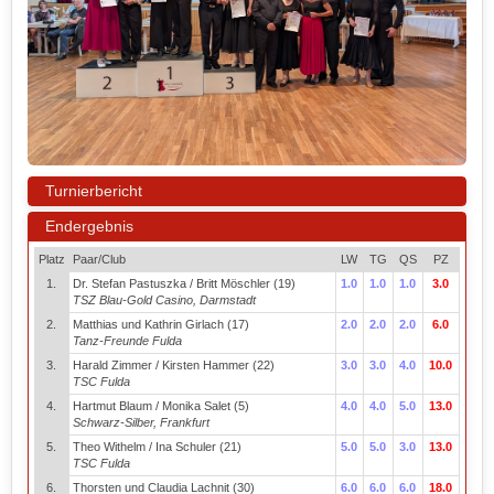
Turnierbericht
Endergebnis
Platz
Paar/Club
LW
TG
QS
PZ
1.
Dr. Stefan Pastuszka / Britt Möschler (19)
1.0
1.0
1.0
3.0
TSZ Blau-Gold Casino, Darmstadt
2.
Matthias und Kathrin Girlach (17)
2.0
2.0
2.0
6.0
Tanz-Freunde Fulda
3.
Harald Zimmer / Kirsten Hammer (22)
3.0
3.0
4.0
10.0
TSC Fulda
4.
Hartmut Blaum / Monika Salet (5)
4.0
4.0
5.0
13.0
Schwarz-Silber, Frankfurt
5.
Theo Withelm / Ina Schuler (21)
5.0
5.0
3.0
13.0
TSC Fulda
6.
Thorsten und Claudia Lachnit (30)
6.0
6.0
6.0
18.0