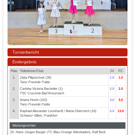
Turnierbericht
Endergebnis
Platz
Teilnehmer/Club
JV
PZ
1.
Zlata Piliponchuk (35)
1.0
1.0
Tanz-Freunde Fulda
2.
Carlotta Victoria Bachelier (1)
2.0
2.0
TSC Crucenia Bad Kreuznach
3.
Ariana Hovin (102)
3.0
3.0
Tanz-Freunde Fulda
4.
Raphael Alexander Leonhardt / Maria Oberreich (16)
5.0
13.0
Schwarz-Silber, Frankfurt
Wertungsrichter
Dr. Hans-Jürgen Burger (
TC Blau-Orange Wiesbaden
), Ralf Burk