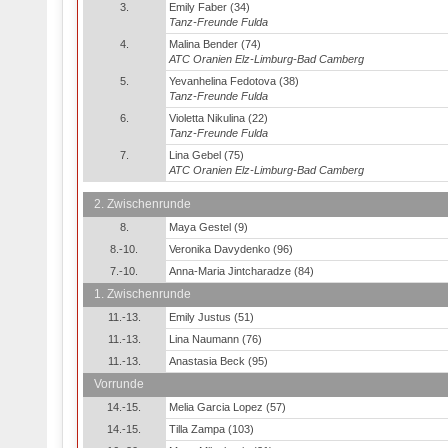
3.
Emily Faber (34)
Tanz-Freunde Fulda
4.
Malina Bender (74)
ATC Oranien Elz-Limburg-Bad Camberg
5.
Yevanhelina Fedotova (38)
Tanz-Freunde Fulda
6.
Violetta Nikulina (22)
Tanz-Freunde Fulda
7.
Lina Gebel (75)
ATC Oranien Elz-Limburg-Bad Camberg
2. Zwischenrunde
8.
Maya Gestel (9)
8.-10.
Veronika Davydenko (96)
7.-10.
Anna-Maria Jintcharadze (84)
1. Zwischenrunde
11.-13.
Emily Justus (51)
11.-13.
Lina Naumann (76)
11.-13.
Anastasia Beck (95)
Vorrunde
14.-15.
Melia Garcia Lopez (57)
14.-15.
Tilla Zampa (103)