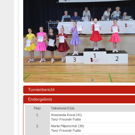
Turnierbericht
Endergebnis
Platz
Teilnehmer/Club
1.
Anastasiia Koval (41)
Tanz-Freunde Fulda
2.
Mariia Piliponchuk (36)
Tanz-Freunde Fulda