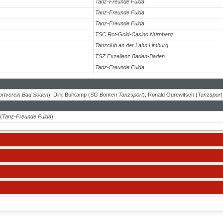
Tanz-Freunde Fulda
Tanz-Freunde Fulda
Tanz-Freunde Fulda
TSC Rot-Gold-Casino Nürnberg
Tanzclub an der Lahn Limburg
TSZ Exzellenz Baden-Baden
Tanz-Freunde Fulda
rtverein Bad Soden
), Dirk Burkamp (
SG Borken Tanzsport
), Ronald Gurewitsch (
Tanzspor
(
Tanz-Freunde Fulda
)