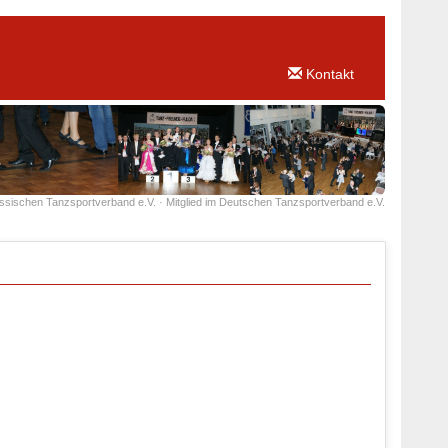
Kontakt
essischen Tanzsportverband e.V. · Mitglied im Deutschen Tanzsportverband e.V.