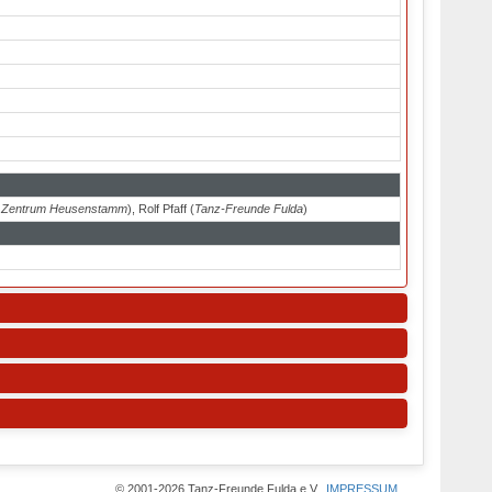
t Zentrum Heusenstamm
), Rolf Pfaff (
Tanz-Freunde Fulda
)
© 2001-2026 Tanz-Freunde Fulda e.V.
IMPRESSUM