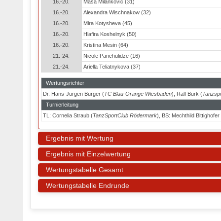
16.-20.
Masa Milankovic (31)
16.-20.
Alexandra Wischnakow (32)
16.-20.
Mira Kotysheva (45)
16.-20.
Hlafira Koshelnyk (50)
16.-20.
Kristina Mesin (64)
21.-24.
Nicole Panchulidze (16)
21.-24.
Ariella Teliatnykova (37)
Wertungsrichter
Dr. Hans-Jürgen Burger (
TC Blau-Orange Wiesbaden
), Ralf Burk (
Tanzspo
Turnierleitung
TL: Cornelia Straub (
TanzSportClub Rödermark
), BS: Mechthild Bittighofer 
Ergebnis mit Wertung
Ergebnis mit Einzelwertung
Wertungstabelle Gesamt
Wertungstabelle Endrunde