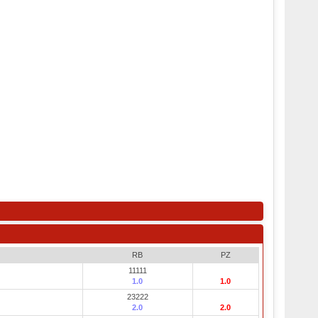
RB
PZ
11111
1.0
1.0
23222
2.0
2.0