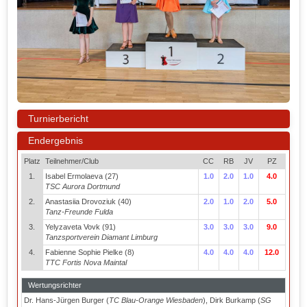
Turnierbericht
Endergebnis
Platz
Teilnehmer/Club
CC
RB
JV
PZ
1.
Isabel Ermolaeva (27)
1.0
2.0
1.0
4.0
TSC Aurora Dortmund
2.
Anastasiia Drovoziuk (40)
2.0
1.0
2.0
5.0
Tanz-Freunde Fulda
3.
Yelyzaveta Vovk (91)
3.0
3.0
3.0
9.0
Tanzsportverein Diamant Limburg
4.
Fabienne Sophie Pielke (8)
4.0
4.0
4.0
12.0
TTC Fortis Nova Maintal
Wertungsrichter
Dr. Hans-Jürgen Burger (
TC Blau-Orange Wiesbaden
), Dirk Burkamp (
SG